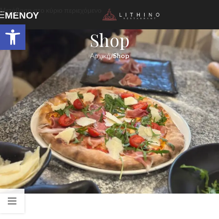
Μετάβαση στο κύριο περιεχόμενο
ΜΕΝΟΎ
Ανοίξτε τη γραμμή εργαλείων
Shop
Αρχική
/
Shop