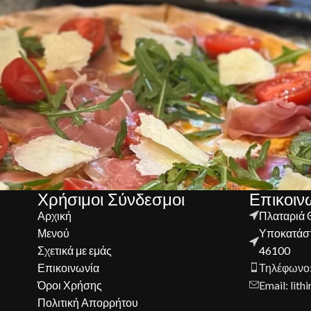
Χρήσιμοι Σύνδεσμοι
Επικοιν
Αρχική
Πλαταριά 
Μενού
Υποκατάστ
Σχετικά με εμάς
46100
Επικοινωνία
Τηλέφωνο
Όροι Χρήσης
Email: lit
Πολιτική Απορρήτου