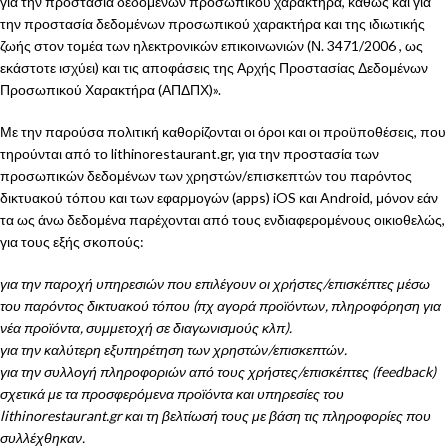
για την προστασία δεδομένων προσωπικού χαρακτήρα, καθώς και για
την προστασία δεδομένων προσωπικού χαρακτήρα και της ιδιωτικής
ζωής στον τομέα των ηλεκτρονικών επικοινωνιών (Ν. 3471/2006 , ως
εκάστοτε ισχύει) και τις αποφάσεις της Αρχής Προστασίας Δεδομένων
Προσωπικού Χαρακτήρα (ΑΠΔΠΧ)».
Με την παρούσα πολιτική καθορίζονται οι όροι και οι προϋποθέσεις, που
τηρούνται από το lithinorestaurant.gr, για την προστασία των
προσωπικών δεδομένων των χρηστών/επισκεπτών του παρόντος
δικτυακού τόπου και των εφαρμογών (apps) iOS και Android, μόνον εάν
τα ως άνω δεδομένα παρέχονται από τους ενδιαφερομένους οικιοθελώς,
για τους εξής σκοπούς:
για την παροχή υπηρεσιών που επιλέγουν οι χρήστες/επισκέπτες μέσω
του παρόντος δικτυακού τόπου (πχ αγορά προϊόντων, πληροφόρηση για
νέα προϊόντα, συμμετοχή σε διαγωνισμούς κλπ).
για την καλύτερη εξυπηρέτηση των χρηστών/επισκεπτών.
για την συλλογή πληροφοριών από τους χρήστες/επισκέπτες (feedback)
σχετικά με τα προσφερόμενα προϊόντα και υπηρεσίες του
lithinorestaurant.gr και τη βελτίωσή τους με βάση τις πληροφορίες που
συλλέχθηκαν.