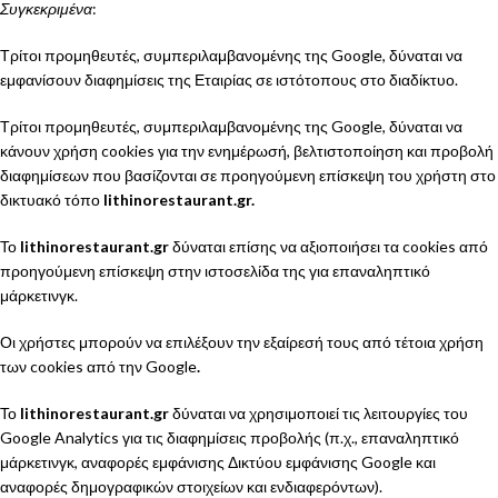
Συγκεκριμένα
:
Τρίτοι προμηθευτές, συμπεριλαμβανομένης της Google, δύναται να
εμφανίσουν διαφημίσεις της Εταιρίας σε ιστότοπους στο διαδίκτυο.
Τρίτοι προμηθευτές, συμπεριλαμβανομένης της Google, δύναται να
κάνουν χρήση cookies για την ενημέρωσή, βελτιστοποίηση και προβολή
διαφημίσεων που βασίζονται σε προηγούμενη επίσκεψη του χρήστη στο
δικτυακό τόπο
lithinorestaurant.gr.
Το
lithinorestaurant.gr
δύναται επίσης να αξιοποιήσει τα cookies από
προηγούμενη επίσκεψη στην ιστοσελίδα της για επαναληπτικό
μάρκετινγκ.
Οι χρήστες μπορούν να επιλέξουν την εξαίρεσή τους από τέτοια χρήση
των cookies από την Google
.
Το
lithinorestaurant.gr
δύναται να χρησιμοποιεί τις λειτουργίες του
Google Analytics για τις διαφημίσεις προβολής (π.χ., επαναληπτικό
μάρκετινγκ, αναφορές εμφάνισης Δικτύου εμφάνισης Google και
αναφορές δημογραφικών στοιχείων και ενδιαφερόντων).