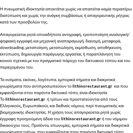
Η πνευματική ιδιοκτησία αποκτάται χωρίς να απαιτείται καμία περαιτέρω
διατύπωση και χωρίς την ανάγκη συμβάσεως ή απαγορευτικής ρήτρας
κατά των προσβολών της.
Απαγορεύεται ρητά οποιαδήποτε αντιγραφή, τροποποίηση αναλογική/
ψηφιακή εγγραφή και μηχανική αναπαραγωγή, διανομή, μεταφορά,
downloading, μεταποίηση, μεταπώληση, εκμίσθωση, αποθήκευση,
εκτύπωση, δημιουργία παράγωγης εργασίας ή παραπλάνηση του
κοινού σχετικά με τον πραγματικό πάροχο του δικτυακού τόπου και του
περιεχομένου του.
Τα ονόματα, εικόνες, λογότυπα, εμπορικά σήματα και διακριτικά
γνωρίσματα που αντιπροσωπεύουν το
lithinorestaurant.gr
και που
εμφανίζονται στον παρόντα δικτυακό τόπο, είναι ιδιοκτησία
Το
lithinorestaurant.gr
ή τρίτων και προστατεύονται από τους
Ελληνικούς, Ευρωπαϊκούς και διεθνείς νόμους περί πνευματικής και
βιομηχανικής ιδιοκτησίας. Η χρήση τους απαγορεύεται ρητά χωρίς
έγγραφη προηγούμενη άδεια του
lithinorestaurant.gr
ή του νόμιμου
δικαιούχου τους. Προϊόντα, επωνυμίες, εμπορικά σήματα και διακριτικά
γνωρίσματα τρίτων, που εμφανίζονται στον παρόντα δικτυακό τόπο,