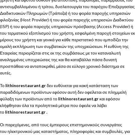
αντισυμβαλλομένου ή τρίτου, δυσλειτουργία του παρόχου Επεξεργασίας
Διαδικτυακών Πληρωμών (Τράπεζα) ή του φορέα παροχής υπηρεσιών
φιλοξενίας (Host Provider) ή του φορέα παροχής υπηρεσιών Διαδικτύου
(ISP) ή του φορέα παροχής υπηρεσιών πρόσβασης (Access Provider) ή
του τερματικού εξοπλισμού του χρήστη, εσφαλμένη παροχή στοιχείων εκ
μέρους του χρήστη και γενικά για κάθε περιστατικό που εμποδίζει την
ομαλή εκπλήρωση των συμβατικών της υποχρεώσεων. Η ευθύνη της
Εταιρείας περιορίζεται στις εκ της συμβάσεως με τον καταναλωτή
ανειλημμένες υποχρεώσεις της και θα καταβάλλει πάσα δυνατή
προσπάθεια να ανταποκριθεί, μέσα σε εύλογο χρονικό διάστημα σε
αυτές.
Το
lithinorestaurant.gr
δεν ευθύνεται για κακή κατάσταση των
παραδιδόμενων προϊόντων εφόσον αυτή δεν οφείλεται σε πλημμελή
φύλαξη των προϊόντων από το
lithinorestaurant.gr
και εφόσον
ελήφθησαν όλα τα προληπτικά μέτρα που όφειλε να λάβει
το
lithinorestaurant.gr .
Οι παρεχόμενες, από τους έμπειρους επιστημονικούς συνεργάτες
του ηλεκτρονικού μας καταστήματος, πληροφορίες και συμβουλές, για