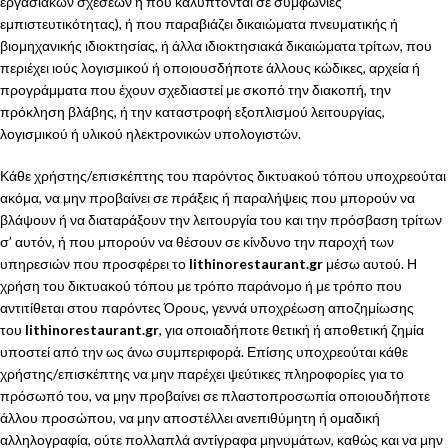
εργασιακών σχέσεων ή που καλύπτονται σε συμφωνίες
εμπιστευτικότητας), ή που παραβιάζει δικαιώματα πνευματικής ή
βιομηχανικής ιδιοκτησίας, ή άλλα ιδιοκτησιακά δικαιώματα τρίτων, που
περιέχει ιούς λογισμικού ή οποιουσδήποτε άλλους κώδικες, αρχεία ή
προγράμματα που έχουν σχεδιαστεί με σκοπό την διακοπή, την
πρόκληση βλάβης, ή την καταστροφή εξοπλισμού λειτουργίας,
λογισμικού ή υλικού ηλεκτρονικών υπολογιστών.
Κάθε χρήστης/επισκέπτης του παρόντος δικτυακού τόπου υποχρεούται
ακόμα, να μην προβαίνει σε πράξεις ή παραλήψεις που μπορούν να
βλάψουν ή να διαταράξουν την λειτουργία του και την πρόσβαση τρίτων
σ’ αυτόν, ή που μπορούν να θέσουν σε κίνδυνο την παροχή των
υπηρεσιών που προσφέρει το
lithinorestaurant.gr
μέσω αυτού. Η
χρήση του δικτυακού τόπου με τρόπο παράνομο ή με τρόπο που
αντιτίθεται στου παρόντες Όρους, γεννά υποχρέωση αποζημίωσης
του
lithinorestaurant.gr
, για οποιαδήποτε θετική ή αποθετική ζημία
υποστεί από την ως άνω συμπεριφορά. Επίσης υποχρεούται κάθε
χρήστης/επισκέπτης να μην παρέχει ψεύτικες πληροφορίες για το
πρόσωπό του, να μην προβαίνει σε πλαστοπροσωπία οποιουδήποτε
άλλου προσώπου, να μην αποστέλλει ανεπιθύμητη ή ομαδική
αλληλογραφία, ούτε πολλαπλά αντίγραφα μηνυμάτων, καθώς και να μην