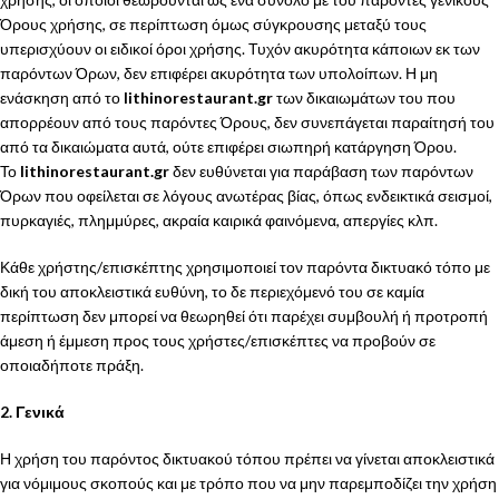
Όρους χρήσης, σε περίπτωση όμως σύγκρουσης μεταξύ τους
υπερισχύουν οι ειδικοί όροι χρήσης. Τυχόν ακυρότητα κάποιων εκ των
παρόντων Όρων, δεν επιφέρει ακυρότητα των υπολοίπων. Η μη
ενάσκηση από το
lithinorestaurant.gr
των δικαιωμάτων του που
απορρέουν από τους παρόντες Όρους, δεν συνεπάγεται παραίτησή του
από τα δικαιώματα αυτά, ούτε επιφέρει σιωπηρή κατάργηση Όρου.
Το
lithinorestaurant.gr
δεν ευθύνεται για παράβαση των παρόντων
Όρων που οφείλεται σε λόγους ανωτέρας βίας, όπως ενδεικτικά σεισμοί,
πυρκαγιές, πλημμύρες, ακραία καιρικά φαινόμενα, απεργίες κλπ.
Κάθε χρήστης/επισκέπτης χρησιμοποιεί τον παρόντα δικτυακό τόπο με
δική του αποκλειστικά ευθύνη, το δε περιεχόμενό του σε καμία
περίπτωση δεν μπορεί να θεωρηθεί ότι παρέχει συμβουλή ή προτροπή
άμεση ή έμμεση προς τους χρήστες/επισκέπτες να προβούν σε
οποιαδήποτε πράξη.
2. Γενικά
Η χρήση του παρόντος δικτυακού τόπου πρέπει να γίνεται αποκλειστικά
για νόμιμους σκοπούς και με τρόπο που να μην παρεμποδίζει την χρήση