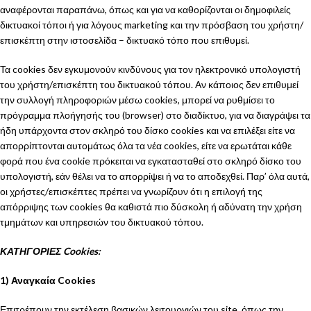
αναφέρονται παραπάνω, όπως και για να καθορίζονται οι δημοφιλείς
δικτυακοί τόποι ή για λόγους marketing και την πρόσβαση του χρήστη/
επισκέπτη στην ιστοσελίδα – δικτυακό τόπο που επιθυμεί.
Τα cookies δεν εγκυμονούν κινδύνους για τον ηλεκτρονικό υπολογιστή
του χρήστη/επισκέπτη του δικτυακού τόπου. Αν κάποιος δεν επιθυμεί
την συλλογή πληροφοριών μέσω cookies, μπορεί να ρυθμίσει το
πρόγραμμα πλοήγησής του (browser) στο διαδίκτυο, για να διαγράψει τα
ήδη υπάρχοντα στον σκληρό του δίσκο cookies και να επιλέξει είτε να
απορρίπτονται αυτομάτως όλα τα νέα cookies, είτε να ερωτάται κάθε
φορά που ένα cookie πρόκειται να εγκατασταθεί στο σκληρό δίσκο του
υπολογιστή, εάν θέλει να το απορρίψει ή να το αποδεχθεί. Παρ’ όλα αυτά,
οι χρήστες/επισκέπτες πρέπει να γνωρίζουν ότι η επιλογή της
απόρριψης των cookies θα καθιστά πιο δύσκολη ή αδύνατη την χρήση
τμημάτων και υπηρεσιών του δικτυακού τόπου.
ΚΑΤΗΓΟΡΙΕΣ Cookies:
1) Αναγκαία Cookies
Επιτρέπουν την εκτέλεση βασικών λειτουργιών του site, όπως την