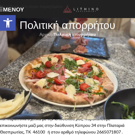
Μετάβαση στο κύριο περιεχόμενο
ΜΕΝΟΎ
Ανοίξτε τη γραμμή εργαλείων
Πολιτική απορρήτου
Αρχική
/
Πολιτική απορρήτου
Όροι Χρήσης
Ιδιοκτήτης και φορέας εκμετάλλευσης αυτής της ιστοσελίδας είναι η
εταιρία
ΚΑΡΑΛΗ ΒΙΚΤΩΤΙΑ »
, η οποία εκπροσωπείται νόμιμα από
το
lithinorestaurant
.
gr
. Η έδρα της εταιρίας μας βρίσκεται στη
διεύθυνση: ΠΛΑΤΑΡΙΑ στην Πλαταριά Θεσπρωτίας, ΤΚ 46100 , ΑΦΜ
035373180, ΔΟΥ Ηγουμενίτσας
1. Εισαγωγή
Για οποιαδήποτε ερώτηση, απορία, ή διευκρίνιση σχετικά με αυτούς
τους όρους και τις προϋποθέσεις της παρούσας σύμβασης, ή για σχόλια
και παράπονα σχετικά με την ιστοσελίδα μας, παρακαλούμε
επικοινωνήστε μαζί μας στην διεύθυνση Κύπρου 34 στην Πλαταριά
Θεσπρωτίας, ΤΚ 46100 ή στον αριθμό τηλεφώνου 2665071807 .