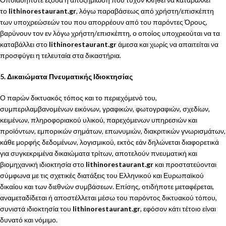
το
lithinorestaurant.gr
, λόγω παραβάσεως από χρήστη/επισκέπτη
των υποχρεώσεών του που απορρέουν από του παρόντες Όρους,
βαρύνουν τον εν λόγω χρήστη/επισκέπτη, ο οποίος υποχρεούται να τα
καταβάλλει στο
lithinorestaurant.gr
άμεσα και χωρίς να απαιτείται να
προσφύγει η τελευταία στα δικαστήρια.
5. Δικαιώματα Πνευματικής Ιδιοκτησίας
Ο παρών δικτυακός τόπος και το περιεχόμενό του,
συμπεριλαμβανομένων εικόνων, γραφικών, φωτογραφιών, σχεδίων,
κειμένων, πληροφοριακού υλικού, παρεχόμενων υπηρεσιών και
προϊόντων, εμπορικών σημάτων, επωνυμιών, διακριτικών γνωρισμάτων,
κάθε μορφής δεδομένων, λογισμικού, εκτός εάν δηλώνεται διαφορετικά
για συγκεκριμένα δικαιώματα τρίτων, αποτελούν πνευματική και
βιομηχανική ιδιοκτησία στο
lithinorestaurant.gr
και προστατεύονται
σύμφωνα με τις σχετικές διατάξεις του Ελληνικού και Ευρωπαϊκού
δικαίου και των διεθνών συμβάσεων. Επίσης, οτιδήποτε μεταφέρεται,
αναμεταδίδεται ή αποστέλλεται μέσω του παρόντος δικτυακού τόπου,
συνιστά ιδιοκτησία του
lithinorestaurant.gr
, εφόσον κάτι τέτοιο είναι
δυνατό και νόμιμο.