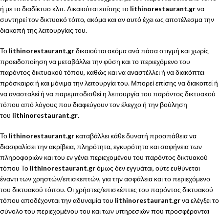
ή με το διαδίκτυο κλπ. Δικαιούται επίσης το
lithinorestaurant.gr
να
συντηρεί τον δικτυακό τόπο, ακόμα και αν αυτό έχει ως αποτέλεσμα την
διακοπή της λειτουργίας του.
Το
lithinorestaurant.gr
δικαιούται ακόμα ανά πάσα στιγμή και χωρίς
προειδοποίηση να μεταβάλλει την φύση και το περιεχόμενο του
παρόντος δικτυακού τόπου, καθώς και να αναστέλλει ή να διακόπτει
πρόσκαιρα ή και μόνιμα την λειτουργία του. Μπορεί επίσης να διακοπεί ή
να ανασταλεί ή να παρεμποδισθεί η λειτουργία του παρόντος δικτυακού
τόπου από λόγους που διαφεύγουν τον έλεγχο ή την βούληση
του
lithinorestaurant.gr
.
Το
lithinorestaurant.gr
καταβάλλει κάθε δυνατή προσπάθεια να
διασφαλίσει την ακρίβεια, πληρότητα, εγκυρότητα και σαφήνεια των
πληροφοριών και του εν γένει περιεχομένου του παρόντος δικτυακού
τόπου Το
lithinorestaurant.gr
όμως δεν εγγυάται, ούτε ευθύνεται
έναντι των χρηστών/επισκεπτών, για την ασφάλεια και το περιεχόμενο
του δικτυακού τόπου. Οι χρήστες/επισκέπτες του παρόντος δικτυακού
τόπου αποδέχονται την αδυναμία του
lithinorestaurant.gr
να ελέγξει το
σύνολο του περιεχομένου του και των υπηρεσιών που προσφέρονται