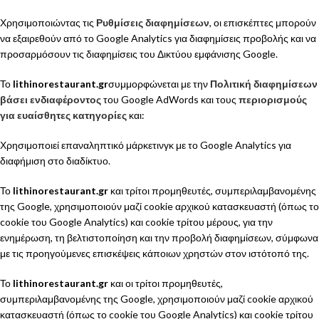
Χρησιμοποιώντας τις
Ρυθμίσεις διαφημίσεων
, οι επισκέπτες μπορούν
να εξαιρεθούν από το Google Analytics για διαφημίσεις προβολής και να
προσαρμόσουν τις διαφημίσεις του Δικτύου εμφάνισης Google.
Το
lithinorestaurant.gr
συμμορφώνεται με την
Πολιτική διαφημίσεων
βάσει ενδιαφέροντος
του Google AdWords και τους
περιορισμούς
για ευαίσθητες κατηγορίες
και:
Χρησιμοποιεί επαναληπτικό μάρκετινγκ με το Google Analytics για
διαφήμιση στο διαδίκτυο.
Το
lithinorestaurant.gr
και τρίτοι προμηθευτές, συμπεριλαμβανομένης
της Google, χρησιμοποιούν μαζί cookie αρχικού κατασκευαστή (όπως το
cookie του Google Analytics) και cookie τρίτου μέρους, για την
ενημέρωση, τη βελτιστοποίηση και την προβολή διαφημίσεων, σύμφωνα
με τις προηγούμενες επισκέψεις κάποιων χρηστών στον ιστότοπό της.
Το
lithinorestaurant.gr
και οι τρίτοι προμηθευτές,
συμπεριλαμβανομένης της Google, χρησιμοποιούν μαζί cookie αρχικού
κατασκευαστή (όπως το cookie του Google Analytics) και cookie τρίτου