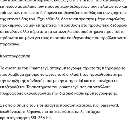
επιπέδου ασφάλειας των προσωπικών δεδομένων των πελατών του και
τρίτων, των οποίων τα δεδομένα επεξεργάζεται, καθώς και των χρηστών
της ιστοσελίδας του. Έχει λάβει δε, όλα τα απαραίτητα μέτρα ασφαλείας
προκειμένου να μην επιτρέπεται η πρόσβαση στα προσωπικά δεδομένα
σε κανέναν άλλο πέρα από τα κατάλληλα εξουσιοδοτημένα προς τούτο
πρόσωπα και μόνο για τους σκοπούς επεξεργασίας που προβλέπονται
παρακάνω.
Κρυπτογράφηση
Το σύστημα του Pharmacy1 αποκρυπτογραφεί πρώτα τις πληροφορίες
που λαμβάνει χρησιμοποιώντας το ίδιο κλειδί (που προκαθορίζεται με
την έναρξη της σύνδεσής σας με την υπηρεσία) και στη συνέχεια τις
επεξεργάζεται. Τα συστήματα του pharmacy1 σας αποστέλλουν
πληροφορίες ακολουθώντας την ίδια διαδικασία κρυπτογράφησης.
Σε όποιο σημείο του site εισάγετε προσωπικά δεδομένα (password,
διευθύνσεις, τηλέφωνα, πιστωτικές κάρτες κ.τ.λ.) υπάρχει
κρυπτογράφηση SSL 256-bit.