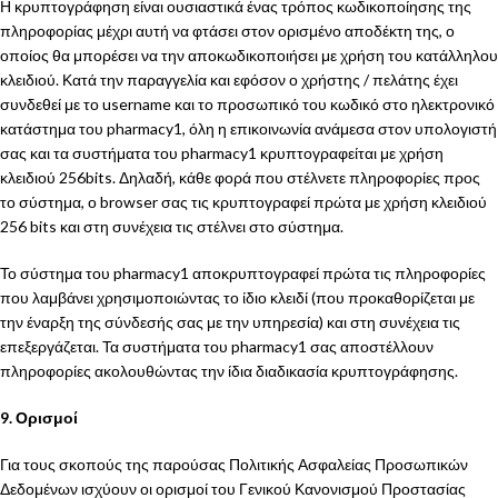
Η κρυπτογράφηση είναι ουσιαστικά ένας τρόπος κωδικοποίησης της
πληροφορίας μέχρι αυτή να φτάσει στον ορισμένο αποδέκτη της, ο
οποίος θα μπορέσει να την αποκωδικοποιήσει με χρήση του κατάλληλου
κλειδιού. Κατά την παραγγελία και εφόσον ο χρήστης / πελάτης έχει
συνδεθεί με το username και το προσωπικό του κωδικό στο ηλεκτρονικό
κατάστημα του pharmacy1, όλη η επικοινωνία ανάμεσα στον υπολογιστή
σας και τα συστήματα του pharmacy1 κρυπτογραφείται με χρήση
κλειδιού 256bits. Δηλαδή, κάθε φορά που στέλνετε πληροφορίες προς
το σύστημα, ο browser σας τις κρυπτογραφεί πρώτα με χρήση κλειδιού
256 bits και στη συνέχεια τις στέλνει στο σύστημα.
Το σύστημα του pharmacy1 αποκρυπτογραφεί πρώτα τις πληροφορίες
που λαμβάνει χρησιμοποιώντας το ίδιο κλειδί (που προκαθορίζεται με
την έναρξη της σύνδεσής σας με την υπηρεσία) και στη συνέχεια τις
επεξεργάζεται. Τα συστήματα του pharmacy1 σας αποστέλλουν
πληροφορίες ακολουθώντας την ίδια διαδικασία κρυπτογράφησης.
9. Ορισμοί
Για τους σκοπούς της παρούσας Πολιτικής Ασφαλείας Προσωπικών
Δεδομένων ισχύουν οι ορισμοί του Γενικού Κανονισμού Προστασίας