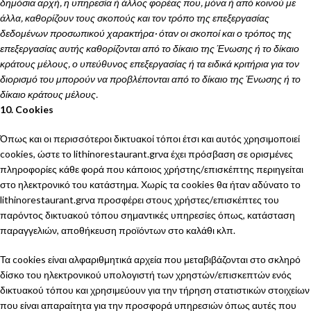
δημόσια αρχή, η υπηρεσία ή άλλος φορέας που, μόνα ή από κοινού με
άλλα, καθορίζουν τους σκοπούς και τον τρόπο της επεξεργασίας
δεδομένων προσωπικού χαρακτήρα· όταν οι σκοποί και ο τρόπος της
επεξεργασίας αυτής καθορίζονται από το δίκαιο της Ένωσης ή το δίκαιο
κράτους μέλους, ο υπεύθυνος επεξεργασίας ή τα ειδικά κριτήρια για τον
διορισμό του μπορούν να προβλέπονται από το δίκαιο της Ένωσης ή το
δίκαιο κράτους μέλους.
10. Cookies
Όπως και οι περισσότεροι δικτυακοί τόποι έτσι και αυτός χρησιμοποιεί
cookies, ώστε το lithinorestaurant.grνα έχει πρόσβαση σε ορισμένες
πληροφορίες κάθε φορά που κάποιος χρήστης/επισκέπτης περιηγείται
στο ηλεκτρονικό του κατάστημα. Χωρίς τα cookies θα ήταν αδύνατο το
lithinorestaurant.grνα προσφέρει στους χρήστες/επισκέπτες του
παρόντος δικτυακού τόπου σημαντικές υπηρεσίες όπως, κατάσταση
παραγγελιών, αποθήκευση προϊόντων στο καλάθι κλπ.
Τα cookies είναι αλφαριθμητικά αρχεία που μεταβιβάζονται στο σκληρό
δίσκο του ηλεκτρονικού υπολογιστή των χρηστών/επισκεπτών ενός
δικτυακού τόπου και χρησιμεύουν για την τήρηση στατιστικών στοιχείων
που είναι απαραίτητα για την προσφορά υπηρεσιών όπως αυτές που