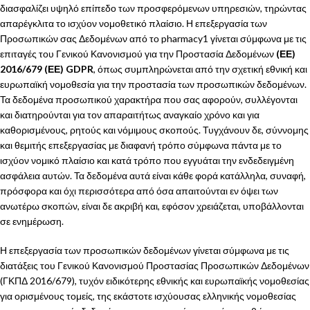
διασφαλίζει υψηλό επίπεδο των προσφερόμενων υπηρεσιών, τηρώντας
απαρέγκλιτα το ισχύον νομοθετικό πλαίσιο. Η επεξεργασία των
Προσωπικών σας Δεδομένων από το pharmacy1 γίνεται σύμφωνα με τις
επιταγές του Γενικού Κανονισμού για την Προστασία Δεδομένων
(ΕΕ)
2016/679 (ΕΕ) GDPR
, όπως συμπληρώνεται από την σχετική εθνική και
ευρωπαϊκή νομοθεσία για την προστασία των προσωπικών δεδομένων.
Τα δεδομένα προσωπικού χαρακτήρα που σας αφορούν, συλλέγονται
και διατηρούνται για τον απαραιτήτως αναγκαίο χρόνο και για
καθορισμένους, ρητούς και νόμιμους σκοπούς. Τυγχάνουν δε, σύννομης
και θεμιτής επεξεργασίας με διαφανή τρόπο σύμφωνα πάντα με το
ισχύον νομικό πλαίσιο και κατά τρόπο που εγγυάται την ενδεδειγμένη
ασφάλεια αυτών. Τα δεδομένα αυτά είναι κάθε φορά κατάλληλα, συναφή,
πρόσφορα και όχι περισσότερα από όσα απαιτούνται εν όψει των
ανωτέρω σκοπών, είναι δε ακριβή και, εφόσον χρειάζεται, υποβάλλονται
σε ενημέρωση.
Η επεξεργασία των προσωπικών δεδομένων γίνεται σύμφωνα με τις
διατάξεις του Γενικού Κανονισμού Προστασίας Προσωπικών Δεδομένων
(ΓΚΠΔ 2016/679), τυχόν ειδικότερης εθνικής και ευρωπαϊκής νομοθεσίας
για ορισμένους τομείς, της εκάστοτε ισχύουσας ελληνικής νομοθεσίας