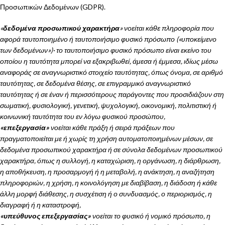
Προσωπικών Δεδομένων (GDPR).
«
δεδομένα προσωπικού χαρακτήρα
» νοείται κάθε πληροφορία που
αφορά ταυτοποιημένο ή ταυτοποιήσιμο φυσικό πρόσωπο («υποκείμενο
των δεδομένων»)· το ταυτοποιήσιμο φυσικό πρόσωπο είναι εκείνο του
οποίου η ταυτότητα μπορεί να εξακριβωθεί, άμεσα ή έμμεσα, ιδίως μέσω
αναφοράς σε αναγνωριστικό στοιχείο ταυτότητας, όπως όνομα, σε αριθμό
ταυτότητας, σε δεδομένα θέσης, σε επιγραμμικό αναγνωριστικό
ταυτότητας ή σε έναν ή περισσότερους παράγοντες που προσιδιάζουν στη
σωματική, φυσιολογική, γενετική, ψυχολογική, οικονομική, πολιτιστική ή
κοινωνική ταυτότητα του εν λόγω φυσικού προσώπου,
«επεξεργασία»
νοείται κάθε πράξη ή σειρά πράξεων που
πραγματοποιείται με ή χωρίς τη χρήση αυτοματοποιημένων μέσων, σε
δεδομένα προσωπικού χαρακτήρα ή σε σύνολα δεδομένων προσωπικού
χαρακτήρα, όπως η συλλογή, η καταχώριση, η οργάνωση, η διάρθρωση,
η αποθήκευση, η προσαρμογή ή η μεταβολή, η ανάκτηση, η αναζήτηση
πληροφοριών, η χρήση, η κοινολόγηση με διαβίβαση, η διάδοση ή κάθε
άλλη μορφή διάθεσης, η συσχέτιση ή ο συνδυασμός, ο περιορισμός, η
διαγραφή ή η καταστροφή,
«υπεύθυνος επεξεργασίας»
νοείται το φυσικό ή νομικό πρόσωπο, η