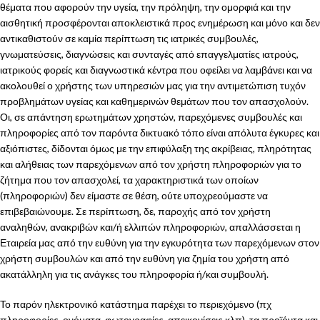
θέματα που αφορούν την υγεία, την πρόληψη, την ομορφιά και την
αισθητική προσφέρονται αποκλειστικά προς ενημέρωση και μόνο και δεν
αντικαθιστούν σε καμία περίπτωση τις ιατρικές συμβουλές,
γνωματεύσεις, διαγνώσεις και συνταγές από επαγγελματίες ιατρούς,
ιατρικούς φορείς και διαγνωστικά κέντρα που οφείλει να λαμβάνει και να
ακολουθεί ο χρήστης των υπηρεσιών μας για την αντιμετώπιση τυχόν
προβλημάτων υγείας και καθημερινών θεμάτων που τον απασχολούν.
Οι, σε απάντηση ερωτημάτων χρηστών, παρεχόμενες συμβουλές και
πληροφορίες από τον παρόντα δικτυακό τόπο είναι απόλυτα έγκυρες και
αξιόπιστες, δίδονται όμως με την επιφύλαξη της ακρίβειας, πληρότητας
και αλήθειας των παρεχόμενων από τον χρήστη πληροφοριών για το
ζήτημα που τον απασχολεί, τα χαρακτηριστικά των οποίων
(πληροφοριών) δεν είμαστε σε θέση, ούτε υποχρεούμαστε να
επιβεβαιώνουμε. Σε περίπτωση, δε, παροχής από τον χρήστη
αναληθών, ανακριβών και/ή ελλιπών πληροφοριών, απαλλάσσεται η
Εταιρεία μας από την ευθύνη για την εγκυρότητα των παρεχόμενων στον
χρήστη συμβουλών και από την ευθύνη για ζημία του χρήστη από
ακατάλληλη για τις ανάγκες του πληροφορία ή/και συμβουλή.
Το παρόν ηλεκτρονικό κατάστημα παρέχει το περιεχόμενο (πχ
πληροφορίες, ονόματα, φωτογραφίες, απεικονίσεις κλπ), τα προϊόντα και