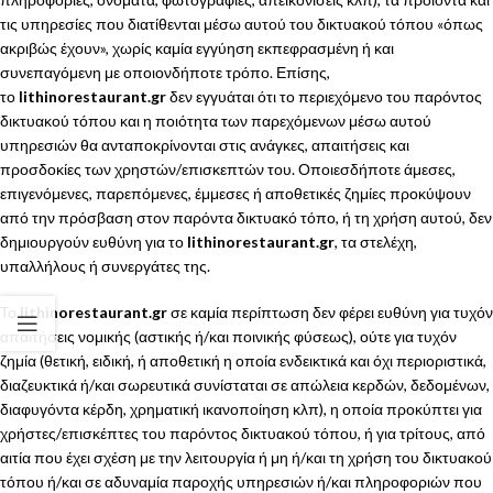
τις υπηρεσίες που διατίθενται μέσω αυτού του δικτυακού τόπου «όπως
ακριβώς έχουν», χωρίς καμία εγγύηση εκπεφρασμένη ή και
συνεπαγόμενη με οποιονδήποτε τρόπο. Επίσης,
το
lithinorestaurant.gr
δεν εγγυάται ότι το περιεχόμενο του παρόντος
δικτυακού τόπου και η ποιότητα των παρεχόμενων μέσω αυτού
υπηρεσιών θα ανταποκρίνονται στις ανάγκες, απαιτήσεις και
προσδοκίες των χρηστών/επισκεπτών του. Οποιεσδήποτε άμεσες,
επιγενόμενες, παρεπόμενες, έμμεσες ή αποθετικές ζημίες προκύψουν
από την πρόσβαση στον παρόντα δικτυακό τόπο, ή τη χρήση αυτού, δεν
δημιουργούν ευθύνη για το
lithinorestaurant.gr
, τα στελέχη,
υπαλλήλους ή συνεργάτες της.
Το
lithinorestaurant.gr
σε καμία περίπτωση δεν φέρει ευθύνη για τυχόν
απαιτήσεις νομικής (αστικής ή/και ποινικής φύσεως), ούτε για τυχόν
ζημία (θετική, ειδική, ή αποθετική η οποία ενδεικτικά και όχι περιοριστικά,
διαζευκτικά ή/και σωρευτικά συνίσταται σε απώλεια κερδών, δεδομένων,
διαφυγόντα κέρδη, χρηματική ικανοποίηση κλπ), η οποία προκύπτει για
χρήστες/επισκέπτες του παρόντος δικτυακού τόπου, ή για τρίτους, από
αιτία που έχει σχέση με την λειτουργία ή μη ή/και τη χρήση του δικτυακού
τόπου ή/και σε αδυναμία παροχής υπηρεσιών ή/και πληροφοριών που