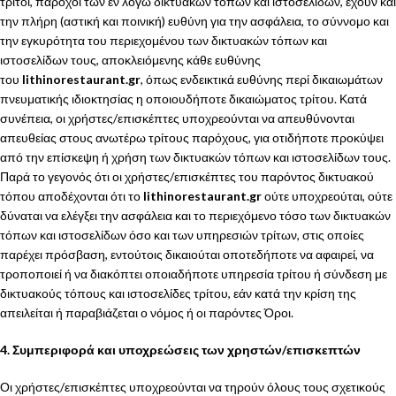
τρίτοι, πάροχοι των εν λόγω δικτυακών τόπων και ιστοσελίδων, έχουν και
την πλήρη (αστική και ποινική) ευθύνη για την ασφάλεια, το σύννομο και
την εγκυρότητα του περιεχομένου των δικτυακών τόπων και
ιστοσελίδων τους, αποκλειόμενης κάθε ευθύνης
του
lithinorestaurant.gr
, όπως ενδεικτικά ευθύνης περί δικαιωμάτων
πνευματικής ιδιοκτησίας η οποιουδήποτε δικαιώματος τρίτου. Κατά
συνέπεια, οι χρήστες/επισκέπτες υποχρεούνται να απευθύνονται
απευθείας στους ανωτέρω τρίτους παρόχους, για οτιδήποτε προκύψει
από την επίσκεψη ή χρήση των δικτυακών τόπων και ιστοσελίδων τους.
Παρά το γεγονός ότι οι χρήστες/επισκέπτες του παρόντος δικτυακού
τόπου αποδέχονται ότι το
lithinorestaurant.gr
ούτε υποχρεούται, ούτε
δύναται να ελέγξει την ασφάλεια και το περιεχόμενο τόσο των δικτυακών
τόπων και ιστοσελίδων όσο και των υπηρεσιών τρίτων, στις οποίες
παρέχει πρόσβαση, εντούτοις δικαιούται οποτεδήποτε να αφαιρεί, να
τροποποιεί ή να διακόπτει οποιαδήποτε υπηρεσία τρίτου ή σύνδεση με
δικτυακούς τόπους και ιστοσελίδες τρίτου, εάν κατά την κρίση της
απειλείται ή παραβιάζεται ο νόμος ή οι παρόντες Όροι.
4. Συμπεριφορά και υποχρεώσεις των χρηστών/επισκεπτών
Οι χρήστες/επισκέπτες υποχρεούνται να τηρούν όλους τους σχετικούς