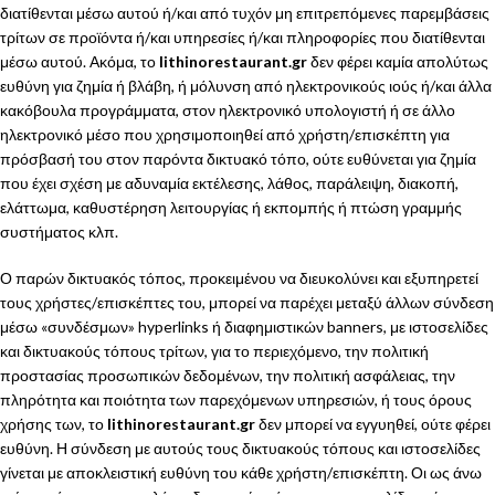
διατίθενται μέσω αυτού ή/και από τυχόν μη επιτρεπόμενες παρεμβάσεις
τρίτων σε προϊόντα ή/και υπηρεσίες ή/και πληροφορίες που διατίθενται
μέσω αυτού. Ακόμα, το
lithinorestaurant.gr
δεν φέρει καμία απολύτως
ευθύνη για ζημία ή βλάβη, ή μόλυνση από ηλεκτρονικούς ιούς ή/και άλλα
κακόβουλα προγράμματα, στον ηλεκτρονικό υπολογιστή ή σε άλλο
ηλεκτρονικό μέσο που χρησιμοποιηθεί από χρήστη/επισκέπτη για
πρόσβασή του στον παρόντα δικτυακό τόπο, ούτε ευθύνεται για ζημία
που έχει σχέση με αδυναμία εκτέλεσης, λάθος, παράλειψη, διακοπή,
ελάττωμα, καθυστέρηση λειτουργίας ή εκπομπής ή πτώση γραμμής
συστήματος κλπ.
Ο παρών δικτυακός τόπος, προκειμένου να διευκολύνει και εξυπηρετεί
τους χρήστες/επισκέπτες του, μπορεί να παρέχει μεταξύ άλλων σύνδεση
μέσω «συνδέσμων» hyperlinks ή διαφημιστικών banners, με ιστοσελίδες
και δικτυακούς τόπους τρίτων, για το περιεχόμενο, την πολιτική
προστασίας προσωπικών δεδομένων, την πολιτική ασφάλειας, την
πληρότητα και ποιότητα των παρεχόμενων υπηρεσιών, ή τους όρους
χρήσης των, το
lithinorestaurant.gr
δεν μπορεί να εγγυηθεί, ούτε φέρει
ευθύνη. Η σύνδεση με αυτούς τους δικτυακούς τόπους και ιστοσελίδες
γίνεται με αποκλειστική ευθύνη του κάθε χρήστη/επισκέπτη. Οι ως άνω