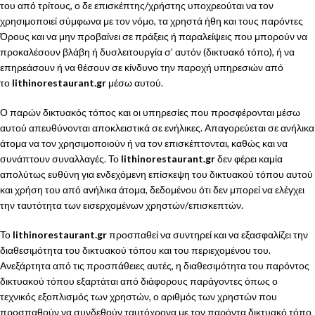
του από τρίτους, ο δε επισκέπτης/χρήστης υποχρεούται να τον
χρησιμοποιεί σύμφωνα με τον νόμο, τα χρηστά ήθη και τους παρόντες
Όρους και να μην προβαίνει σε πράξεις ή παραλείψεις που μπορούν να
προκαλέσουν βλάβη ή δυσλειτουργία σ’ αυτόν (δικτυακό τόπο), ή να
επηρεάσουν ή να θέσουν σε κίνδυνο την παροχή υπηρεσιών από
το
lithinorestaurant.gr
μέσω αυτού.
Ο παρών δικτυακός τόπος και οι υπηρεσίες που προσφέρονται μέσω
αυτού απευθύνονται αποκλειστικά σε ενήλικες. Απαγορεύεται σε ανήλικα
άτομα να τον χρησιμοποιούν ή να τον επισκέπτονται, καθώς και να
συνάπτουν συναλλαγές. Το
lithinorestaurant.gr
δεν φέρει καμία
απολύτως ευθύνη για ενδεχόμενη επίσκεψη του δικτυακού τόπου αυτού
και χρήση του από ανήλικα άτομα, δεδομένου ότι δεν μπορεί να ελέγχει
την ταυτότητα των εισερχομένων χρηστών/επισκεπτών.
Το
lithinorestaurant.gr
προσπαθεί να συντηρεί και να εξασφαλίζει την
διαθεσιμότητα του δικτυακού τόπου και του περιεχομένου του.
Ανεξάρτητα από τις προσπάθειες αυτές, η διαθεσιμότητα του παρόντος
δικτυακού τόπου εξαρτάται από διάφορους παράγοντες όπως ο
τεχνικός εξοπλισμός των χρηστών, ο αριθμός των χρηστών που
προσπαθούν να συνδεθούν ταυτόχρονα με τον παρόντα δικτυακό τόπο