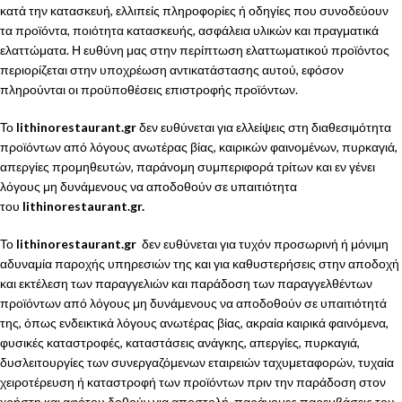
κατά την κατασκευή, ελλιπείς πληροφορίες ή οδηγίες που συνοδεύουν
τα προϊόντα, ποιότητα κατασκευής, ασφάλεια υλικών και πραγματικά
ελαττώματα. Η ευθύνη μας στην περίπτωση ελαττωματικού προϊόντος
περιορίζεται στην υποχρέωση αντικατάστασης αυτού, εφόσον
πληρούνται οι προϋποθέσεις επιστροφής προϊόντων.
Το
lithinorestaurant.gr
δεν ευθύνεται για ελλείψεις στη διαθεσιμότητα
προϊόντων από λόγους ανωτέρας βίας, καιρικών φαινομένων, πυρκαγιά,
απεργίες προμηθευτών, παράνομη συμπεριφορά τρίτων και εν γένει
λόγους μη δυνάμενους να αποδοθούν σε υπαιτιότητα
του
lithinorestaurant.gr.
Το
lithinorestaurant.gr
δεν ευθύνεται για τυχόν προσωρινή ή μόνιμη
αδυναμία παροχής υπηρεσιών της και για καθυστερήσεις στην αποδοχή
και εκτέλεση των παραγγελιών και παράδοση των παραγγελθέντων
προϊόντων από λόγους μη δυνάμενους να αποδοθούν σε υπαιτιότητά
της, όπως ενδεικτικά λόγους ανωτέρας βίας, ακραία καιρικά φαινόμενα,
φυσικές καταστροφές, καταστάσεις ανάγκης, απεργίες, πυρκαγιά,
δυσλειτουργίες των συνεργαζόμενων εταιρειών ταχυμεταφορών, τυχαία
χειροτέρευση ή καταστροφή των προϊόντων πριν την παράδοση στον
χρήστη και αφότου δοθούν για αποστολή, παράνομες παρεμβάσεις του