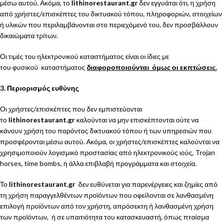
μέσω αυτού. Ακόμα, το
lithinorestaurant.gr
δεν εγγυάται ότι, η χρήση
από χρήστες/επισκέπτες του δικτυακού τόπου, πληροφοριών, στοιχείων
ή υλικών που περιλαμβάνονται στο περιεχόμενό του, δεν προσβάλλουν
δικαιώματα τρίτων.
Οι τιμές του ηλεκτρονικού καταστήματος είναι οι ίδιες με
του φυσικού καταστήματος
διαφοροποιούνται όμως οι εκπτώσεις.
3. Περιορισμός ευθύνης
Οι χρήστες/επισκέπτες που δεν εμπιστεύονται
το
lithinorestaurant.gr
καλούνται να μην επισκέπτονται ούτε να
κάνουν χρήση του παρόντος δικτυακού τόπου ή των υπηρεσιών που
προσφέρονται μέσω αυτού. Ακόμα, οι χρήστες/επισκέπτες καλούνται να
χρησιμοποιούν λογισμικό προστασίας από ηλεκτρονικούς ιούς, Trojan
horses, time bombs, ή άλλα επιβλαβή προγράμματα και στοιχεία.
Το
lithinorestaurant.gr
δεν ευθύνεται για παρενέργειες και ζημίες από
τη χρήση παραγγελθέντων προϊόντων που οφείλονται σε λανθασμένη
επιλογή προϊόντων από τον χρήστη, απρόσεκτη ή λανθασμένη χρήση
των προϊόντων, ή σε υπαιτιότητα του κατασκευαστή, όπως πταίσμα