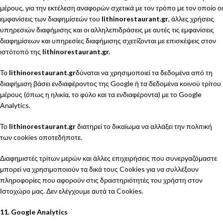
μέρους, για την εκτέλεση αναφορών σχετικά με τον τρόπο με τον οποίο οι
εμφανίσεις των διαφημίσεών τoυ
lithinorestaurant.gr
, άλλες χρήσεις
υπηρεσιών διαφήμισης και οι αλληλεπιδράσεις με αυτές τις εμφανίσεις
διαφημίσεων και υπηρεσίες διαφήμισης σχετίζονται με επισκέψεις στον
ιστότοπό της
lithinorestaurant.gr.
Το
lithinorestaurant.gr
δύναται να χρησιμοποιεί τα δεδομένα από τη
διαφήμιση βάσει ενδιαφέροντος της Google ή τα δεδομένα κοινού τρίτου
μέρους (όπως η ηλικία, το φύλο και τα ενδιαφέροντα) με το Google
Analytics.
Το
lithinorestaurant.gr
διατηρεί το δικαίωμα να αλλάξει την πολιτική
των cookies οποτεδήποτε.
Διαφημιστές τρίτων μερών και άλλες επιχειρήσεις που συνεργαζόμαστε
μπορεί να χρησιμοποιούν τα δικά τους Cookies για να συλλέξουν
πληροφορίες που αφορούν στις δραστηριότητές του χρήστη στον
Ιστοχώρο μας. Δεν ελέγχουμε αυτά τα Cookies.
11. Google Analytics