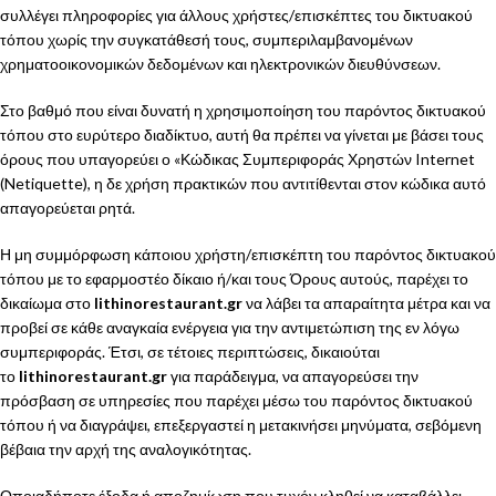
συλλέγει πληροφορίες για άλλους χρήστες/επισκέπτες του δικτυακού
τόπου χωρίς την συγκατάθεσή τους, συμπεριλαμβανομένων
χρηματοοικονομικών δεδομένων και ηλεκτρονικών διευθύνσεων.
Στο βαθμό που είναι δυνατή η χρησιμοποίηση του παρόντος δικτυακού
τόπου στο ευρύτερο διαδίκτυο, αυτή θα πρέπει να γίνεται με βάσει τους
όρους που υπαγορεύει ο «Κώδικας Συμπεριφοράς Χρηστών Internet
(Netiquette), η δε χρήση πρακτικών που αντιτίθενται στον κώδικα αυτό
απαγορεύεται ρητά.
Η μη συμμόρφωση κάποιου χρήστη/επισκέπτη του παρόντος δικτυακού
τόπου με το εφαρμοστέο δίκαιο ή/και τους Όρους αυτούς, παρέχει το
δικαίωμα στο
lithinorestaurant.gr
να λάβει τα απαραίτητα μέτρα και να
προβεί σε κάθε αναγκαία ενέργεια για την αντιμετώπιση της εν λόγω
συμπεριφοράς. Έτσι, σε τέτοιες περιπτώσεις, δικαιούται
το
lithinorestaurant.gr
για παράδειγμα, να απαγορεύσει την
πρόσβαση σε υπηρεσίες που παρέχει μέσω του παρόντος δικτυακού
τόπου ή να διαγράψει, επεξεργαστεί η μετακινήσει μηνύματα, σεβόμενη
βέβαια την αρχή της αναλογικότητας.
Οποιαδήποτε έξοδα ή αποζημίωση που τυχόν κληθεί να καταβάλλει