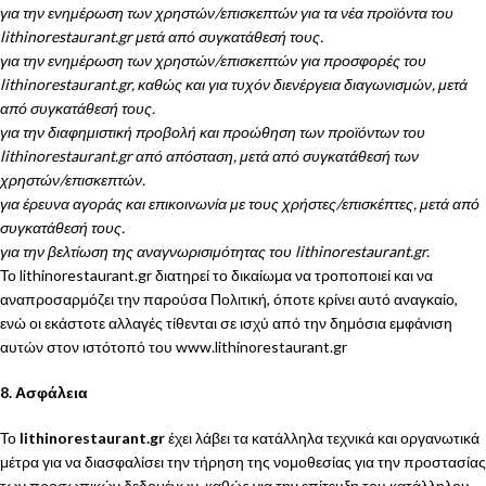
για την ενημέρωση των χρηστών/επισκεπτών για τα νέα προϊόντα του
lithinorestaurant.gr μετά από συγκατάθεσή τους.
για την ενημέρωση των χρηστών/επισκεπτών για προσφορές του
lithinorestaurant.gr, καθώς και για τυχόν διενέργεια διαγωνισμών, μετά
από συγκατάθεσή τους.
για την διαφημιστική προβολή και προώθηση των προϊόντων του
lithinorestaurant.gr από απόσταση, μετά από συγκατάθεσή των
χρηστών/επισκεπτών.
για έρευνα αγοράς και επικοινωνία με τους χρήστες/επισκέπτες, μετά από
συγκατάθεσή τους.
για την βελτίωση της αναγνωρισιμότητας του lithinorestaurant.gr.
Το lithinorestaurant.gr διατηρεί το δικαίωμα να τροποποιεί και να
αναπροσαρμόζει την παρούσα Πολιτική, όποτε κρίνει αυτό αναγκαίο,
ενώ οι εκάστοτε αλλαγές τίθενται σε ισχύ από την δημόσια εμφάνιση
αυτών στον ιστότοπό του www.lithinorestaurant.gr
8. Ασφάλεια
Το
lithinorestaurant.gr
έχει λάβει τα κατάλληλα τεχνικά και οργανωτικά
μέτρα για να διασφαλίσει την τήρηση της νομοθεσίας για την προστασίας
των προσωπικών δεδομένων, καθώς για την επίτευξη του κατάλληλου