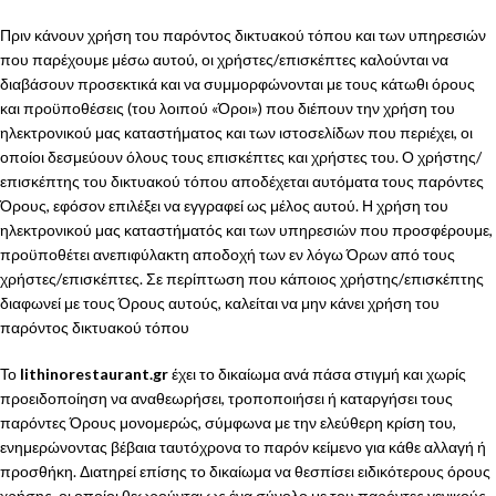
Πριν κάνουν χρήση του παρόντος δικτυακού τόπου και των υπηρεσιών
που παρέχουμε μέσω αυτού, οι χρήστες/επισκέπτες καλούνται να
διαβάσουν προσεκτικά και να συμμορφώνονται με τους κάτωθι όρους
και προϋποθέσεις (του λοιπού «Όροι») που διέπουν την χρήση του
ηλεκτρονικού μας καταστήματος και των ιστοσελίδων που περιέχει, οι
οποίοι δεσμεύουν όλους τους επισκέπτες και χρήστες του. Ο χρήστης/
επισκέπτης του δικτυακού τόπου αποδέχεται αυτόματα τους παρόντες
Όρους, εφόσον επιλέξει να εγγραφεί ως μέλος αυτού. Η χρήση του
ηλεκτρονικού μας καταστήματός και των υπηρεσιών που προσφέρουμε,
προϋποθέτει ανεπιφύλακτη αποδοχή των εν λόγω Όρων από τους
χρήστες/επισκέπτες. Σε περίπτωση που κάποιος χρήστης/επισκέπτης
διαφωνεί με τους Όρους αυτούς, καλείται να μην κάνει χρήση του
παρόντος δικτυακού τόπου
Το
lithinorestaurant.gr
έχει το δικαίωμα ανά πάσα στιγμή και χωρίς
προειδοποίηση να αναθεωρήσει, τροποποιήσει ή καταργήσει τους
παρόντες Όρους μονομερώς, σύμφωνα με την ελεύθερη κρίση του,
ενημερώνοντας βέβαια ταυτόχρονα το παρόν κείμενο για κάθε αλλαγή ή
προσθήκη. Διατηρεί επίσης το δικαίωμα να θεσπίσει ειδικότερους όρους
χρήσης, οι οποίοι θεωρούνται ως ένα σύνολο με του παρόντες γενικούς