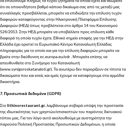
να επιλύσουμε πλήρως τα τυχόν ζητήματα τα οποία έχετε και θεωρείτε
ότι σε οποιονδήποτε βαθμό κάποιο δικαίωμα σας από τις μεταξύ μας
συναλλαγές προσβάλλεται, μπορείτε να επιδιώξετε την επίλυση τυχόν
διαφορών καταφεύγοντας στην Ηλεκτρονική Πλατφόρμα Επίλυσης
Διαφορών (ΗΕΔ) όπως προβλέπεται στο άρθρο 14 του Κανονισμού
524/2013. Στην ΗΕΔ μπορείτε να υποβάλλετε προς επίλυση κάθε
διαφορά τη οποία τυχόν έχετε. Εθνικό σημείο επαφής για την ΗΕΔ στην
Ελλάδα έχει οριστεί το Ευρωπαϊκό Κέντρο Καταναλωτή Ελλάδας
πληροφορίες για το οποίο και για την επίλυση διαφορών μπορείτε να
βρείτε στην διεύθυνση ec.europa.eu/odr . Μπορείτε επίσης να
απευθυνθείτε στο Συνήγορο του Καταναλωτή
(www.synigoroskatanaloti.gr). Τα ανωτέρω δεν περιορίζουν σε τίποτα τα
δικαιώματα που και εσείς και εμείς έχουμε να καταφύγουμε στα αρμόδια
δικαστήρια.
7. Προσωπικά δεδομένα (GDPR)
Στο
lithinorestaurant.gr.
λαμβάνουμε σοβαρά υπόψη την προστασία
της ιδιωτικότητας των χρηστών/επισκεπτών του παρόντος δικτυακού
τόπου μας. Για τον λόγο αυτό ακολουθούμε με αυστηρότητα την
παρούσα Πολιτική Προστασίας Προσωπικών Δεδομένων, η οποία