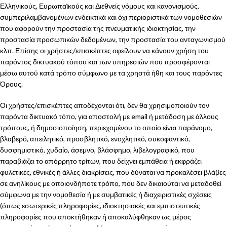
Ελληνικούς, Ευρωπαϊκούς και Διεθνείς νόμους και κανονισμούς,
συμπεριλαμβανομένων ενδεικτικά και όχι περιοριστικά των νομοθεσιών
που αφορούν την προστασία της πνευματικής ιδιοκτησίας, την
προστασία προσωπικών δεδομένων, την προστασία του ανταγωνισμού
κλπ. Επίσης οι χρήστες/επισκέπτες οφείλουν να κάνουν χρήση του
παρόντος δικτυακού τόπου και των υπηρεσιών που προσφέρονται
μέσω αυτού κατά τρόπο σύμφωνο με τα χρηστά ήθη και τους παρόντες
Όρους.
Οι χρήστες/επισκέπτες αποδέχονται ότι, δεν θα χρησιμοποιούν τον
παρόντα δικτυακό τόπο, για αποστολή με email ή μετάδοση με άλλους
τρόπους, ή δημοσιοποίηση, περιεχομένου το οποίο είναι παράνομο,
βλαβερό, απειλητικό, προσβλητικό, ενοχλητικό, συκοφαντικό,
δυσφημιστικό, χυδαίο, άσεμνο, βλάσφημο, λιβελογραφικό, που
παραβιάζει το απόρρητο τρίτων, που δείχνει εμπάθεια ή εκφράζει
φυλετικές, εθνικές ή άλλες διακρίσεις, που δύναται να προκαλέσει βλάβες
σε ανηλίκους με οποιονδήποτε τρόπο, που δεν δικαιούται να μεταδοθεί
σύμφωνα με την νομοθεσία ή με συμβατικές ή διαχειριστικές σχέσεις
(όπως εσωτερικές πληροφορίες, ιδιοκτησιακές και εμπιστευτικές
πληροφορίες που αποκτήθηκαν ή αποκαλύφθηκαν ως μέρος