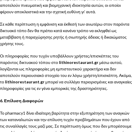
αποτελούν πνευματική και βιομηχανική ιδιοκτησία αυτών, οι οποίοι
φέρουν αποκλειστικά και την σχετική ευθύνη γι’ αυτά.
Σε κάθε περίπτωση η εμφάνιση και έκθεσή των ανωτέρω στον παρόντα
δικτυακό τόπο δεν θα πρέπει κατά κανένα τρόπο να εκληφθεί ως
μεταβίβαση ή παραχώρησης ρητής ή σιωπηρής άδειας ή δικαιώματος
χρήσης τους.
Οι πληροφορίες που τυχόν υποβάλλουν χρήστες/επισκέπτες του
παρόντος δικτυακού τόπου στο
lithinorestaurant.gr
μέσω αυτού,
λογίζονται ως πληροφορίες μη εμπιστευτικού χαρακτήρα και δεν
αποτελούν περιουσιακό στοιχείο του εν λόγω χρήστη/επισκέπτη. Ακόμα,
το
lithinorestaurant.gr
μπορεί να συλλέγει περιορισμένες και αναγκαίες
πληροφορίες για τις εν γένει εμπορικές της δραστηριότητες.
6. Επίλυση Διαφορών
Το pharmacy1 δίνει ιδιαίτερη βαρύτητα στην εξυπηρέτηση των αναγκών
των καταναλωτών και την επίλυση τυχόν προβλημάτων που έχουν από
τις συναλλαγές τους μαζί μας. Σε περίπτωση όμως που δεν μπορέσουμε